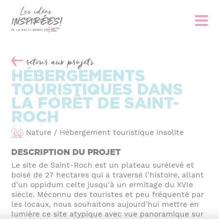
retour aux projets
PRÉSENTATION DU CONCOURS
HÉBERGEMENTS
TOURISTIQUES DANS
LES PROJETS
LA FORÊT DE SAINT-
PROJETS 2024
PROJETS 2022
ROCH
PROJETS 2020
PROJETS 2019
Nature / Hébergement touristique insolite
DÉCOUVRIR LE TERRITOIRE
DESCRIPTION DU PROJET
LES LAURÉATS
Le site de Saint-Roch est un plateau surélevé et
boisé de 27 hectares qui a traversé l'histoire, allant
LES LAURÉATS 2024
LES LAURÉATS 2022
d'un oppidum celte jusqu'à un ermitage du XVIe
siècle. Méconnu des touristes et peu fréquenté par
LES LAURÉATS 2020
LES LAURÉATS 2019
les locaux, nous souhaitons aujourd'hui mettre en
lumière ce site atypique avec vue panoramique sur